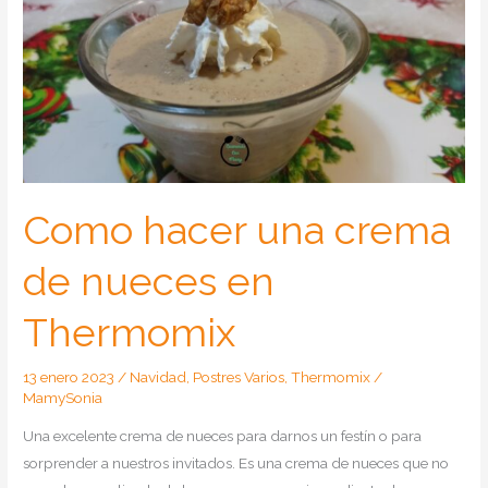
Como hacer una crema
de nueces en
Thermomix
13 enero 2023
/
Navidad
,
Postres Varios
,
Thermomix
/
MamySonia
Una excelente crema de nueces para darnos un festín o para
sorprender a nuestros invitados. Es una crema de nueces que no