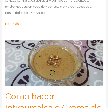
es nada complicada de hacer y con pocos ingredientes la
tendremos lista en poco tiempo. Esta crema de nueces es un
postre típico del País Vasco.
Como
Leer más »
hacer
una
crema
de
nueces
en
Thermomix
Como hacer
Intxaursalsa o Crema de