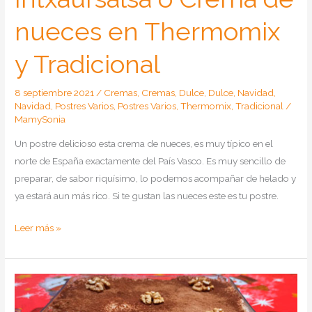
nueces en Thermomix
y Tradicional
8 septiembre 2021
/
Cremas
,
Cremas
,
Dulce
,
Dulce
,
Navidad
,
Navidad
,
Postres Varios
,
Postres Varios
,
Thermomix
,
Tradicional
/
MamySonia
Un postre delicioso esta crema de nueces, es muy típico en el
norte de España exactamente del País Vasco. Es muy sencillo de
preparar, de sabor riquísimo, lo podemos acompañar de helado y
ya estará aun más rico. Si te gustan las nueces este es tu postre.
Como
Leer más »
hacer
Intxaursalsa
o
Crema