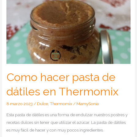
Como hacer pasta de
dátiles en Thermomix
8 marzo 2023
/
Dulce
,
Thermomix
/
MamySonia
Esta pasta de dátiles es una forma de endulzar nuestros postres y
recetas dulces sin tener que utilizar el azúcar. La pasta de dátiles
es muy fácil de hacer y con muy pocos ingredientes.