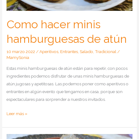
Como hacer minis
hamburguesas de atún
10 marzo 2022
/
Aperitivos
,
Entrantes
,
Salado
,
Tradicional
/
MamySonia
Estas minis hamburguesas de atún están para repetir, con pocos
ingredientes podemos disfrutar de unas minis hamburguesas de
atún jugosas y apetitosas. Las podemos poner como aperitivos o
entrantes en algún evento que tengamos en casa, porque son
espectaculares para sorprender a nuestros invitados.
Como
Leer más »
hacer
minis
hamburguesas