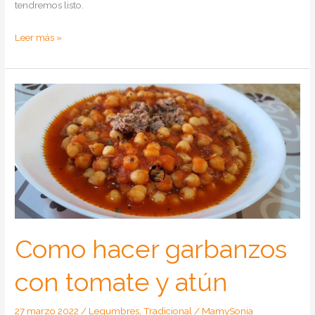
tendremos listo.
Como
Leer más »
hacer
arroz
con
atún
Como hacer garbanzos
con tomate y atún
27 marzo 2022
/
Legumbres
,
Tradicional
/
MamySonia