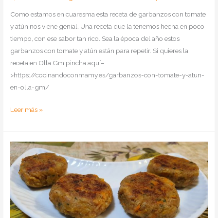
Como estamos en cuaresma esta receta de garbanzos con tomate
y atún nos viene genial. Una receta que la tenemos hecha en poco
tiempo, con ese sabor tan rico. Sea la época del año estos
garbanzos con tomate y atún están para repetir. Si quieres la
receta en Olla Gm pincha aquí–
>https://cocinandoconmamy.es/garbanzos-con-tomate-y-atun-
en-olla-gm/
Como
Leer más »
hacer
garbanzos
con
tomate
y
atún