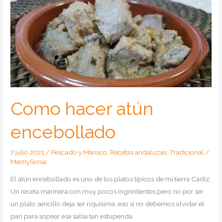
de
atún
Como hacer atún
encebollado
7 julio 2021
/
Pescado y Marisco
,
Recetas andaluzas
,
Tradicional
/
MamySonia
El atún encebollado es uno de los platos típicos de mi tierra Cádiz.
Un receta marinera con muy pocos ingredientes pero no por ser
un plato sencillo deja ser riquísima, eso si no debemos olvidar el
pan para sopear esa salsa tan estupenda.