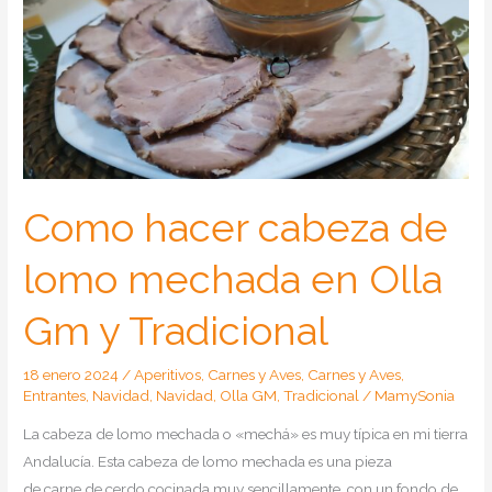
Como hacer cabeza de
lomo mechada en Olla
Gm y Tradicional
18 enero 2024
/
Aperitivos
,
Carnes y Aves
,
Carnes y Aves
,
Entrantes
,
Navidad
,
Navidad
,
Olla GM
,
Tradicional
/
MamySonia
La cabeza de lomo mechada o «mechá» es muy típica en mi tierra
Andalucía. Esta cabeza de lomo mechada es una pieza
de carne de cerdo cocinada muy sencillamente, con un fondo de