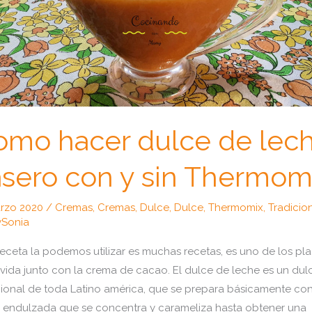
omo hacer dulce de lec
sero con y sin Thermom
arzo 2020
/
Cremas
,
Cremas
,
Dulce
,
Dulce
,
Thermomix
,
Tradicio
Sonia
receta la podemos utilizar es muchas recetas, es uno de los pl
 vida junto con la crema de cacao. El dulce de leche es un dul
cional de toda Latino américa, que se prepara básicamente co
 endulzada que se concentra y carameliza hasta obtener una