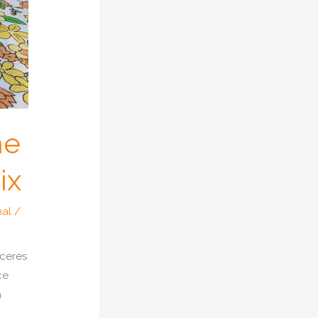
he
ix
nal
/
aceres
ce
n