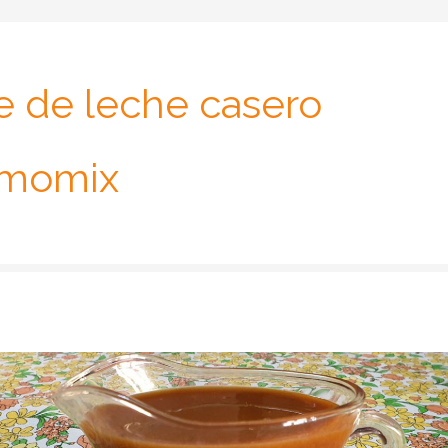
e de leche casero
rmomix