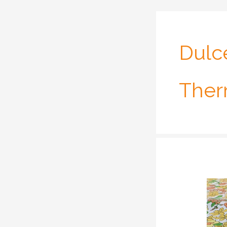
Dulc
The