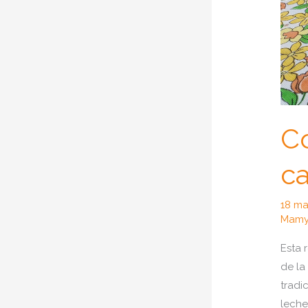
C
ca
18 m
Mamy
Esta 
de la
tradi
leche