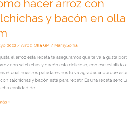
omo hacer arroz con
lchichas y bacón en olla
m
ayo 2022
/
Arroz
,
Olla GM
/
MamySonia
 gusta el arroz esta receta te aseguramos que te va a gusta po
arroz con salchichas y bacón esta delicioso, con ese estallido 
es el cual nuestros paladares nos lo va agradecer porque est
 con salchichas y bacón está para repetir. Es una receta sencill
ucha cantidad de
o
más »
r