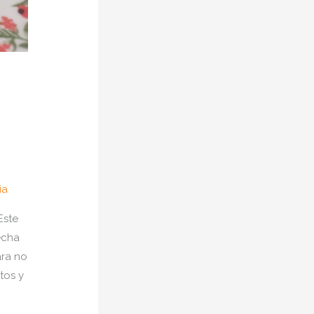
ia
Este
echa
ara no
tos y