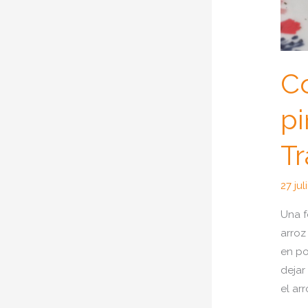
C
pi
Tr
27 ju
Una f
arroz
en po
dejar
el arr