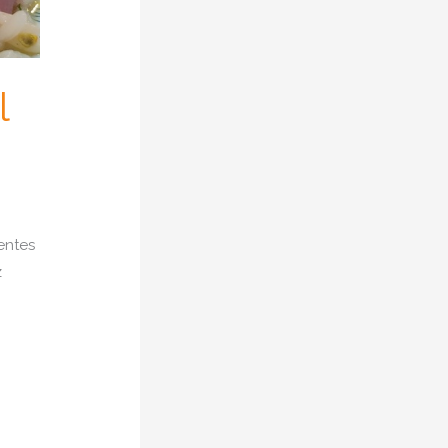
l
entes
z