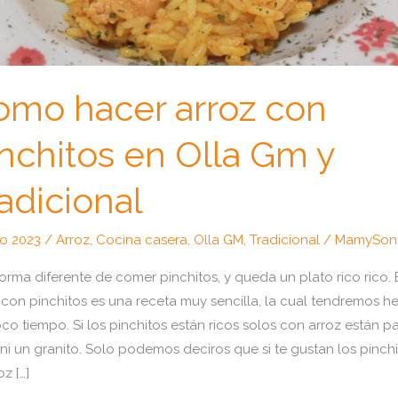
omo hacer arroz con
nchitos en Olla Gm y
adicional
lio 2023
/
Arroz
,
Cocina casera
,
Olla GM
,
Tradicional
/
MamySon
orma diferente de comer pinchitos, y queda un plato rico rico. 
 con pinchitos es una receta muy sencilla, la cual tendremos h
co tiempo. Si los pinchitos están ricos solos con arroz están p
 ni un granito. Solo podemos deciros que si te gustan los pinchi
oz […]