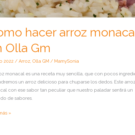
omo hacer arroz monaca
n Olla Gm
lio 2022
/
Arroz
,
Olla GM
/
MamySonia
roz monacal es una receta muy sencilla, que con pocos ingredi
dremos un arroz delicioso para chuparse los dedos. Este arro
al con ese sabor tan peculiar que nuestro paladar sentirá un
lido de sabores.
o
más »
r