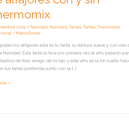
hermomix
ciembre 2019
/
Navidad
,
Navidad
,
Tartas
,
Tartas
,
Thermomix
,
cional
/
MamySonia
 gustan los alfajores esta es tu tarta, su textura suave y con ese
a Navidad. Esta tarta la hice por primera vez el año pasado par
eaños de Alex amigo de mi hijo y este año se la he vuelto hac
e sus tartas preferidas junto con la […]
o
más »
r
se
res