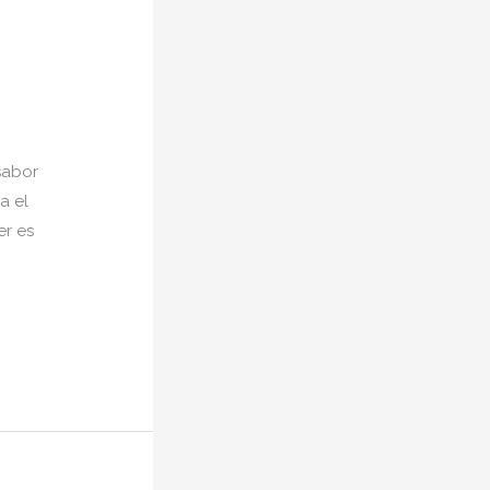
 sabor
a el
er es