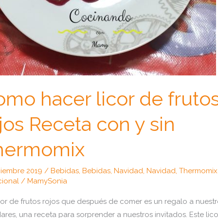
mo hacer licor de fruto
jos Receta con y sin
hermomix
ciembre 2019
/
Bebidas
,
Bebidas
,
Navidad
,
Navidad
,
Thermomix
cional
/
MamySonia
cor de frutos rojos que después de comer es un regalo a nuest
ares, una receta para sorprender a nuestros invitados. Este lic