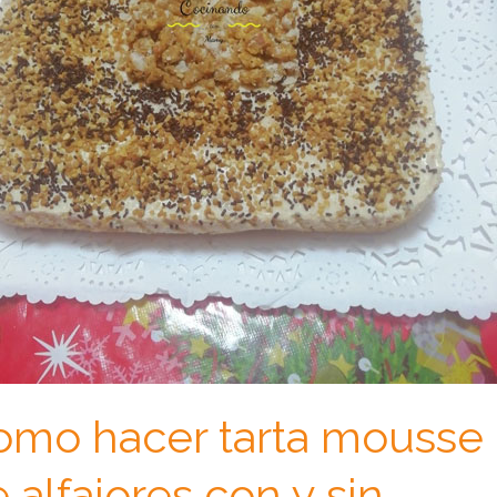
omo hacer tarta mousse
 alfajores con y sin