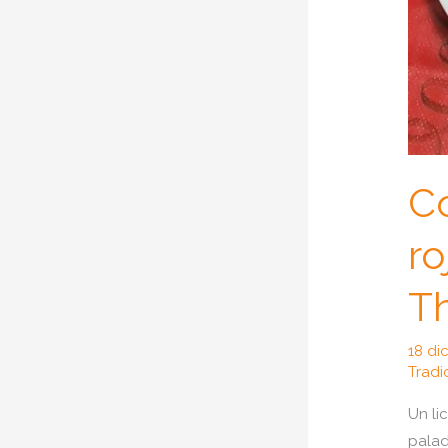
Co
ro
T
18 di
Tradi
Un li
palad