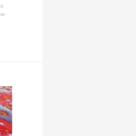
co
or.