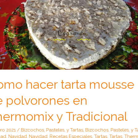
omo hacer tarta mousse
e polvorones en
ermomix y Tradicional
ro 2021
/
Bizcochos, Pasteles, y Tartas
,
Bizcochos, Pasteles, y T
dad
,
Navidad
,
Navidad
,
Recetas Especiales
,
Tartas
,
Tartas
,
Therm