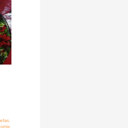
artas
,
omix
,