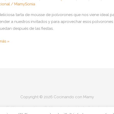
cional
/
MamySonia
eliciosa tarta de mousse de polvorones que nos viene ideal p
ender a nuestros invitados y para aprovechar esos polvorones
uedan después de las fiestas.
o
más »
r
se
orones
momix
Copyright © 2026
Cocinando con Mamy
cional
Política de cookies
Política de privacidad
Aviso legal