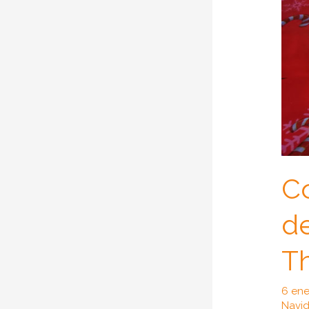
C
d
Th
6 ene
Navi