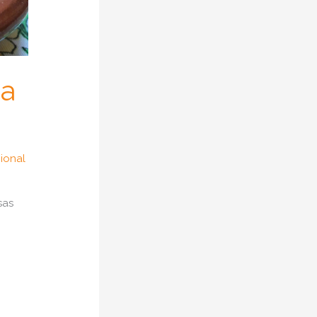
sa
cional
sas