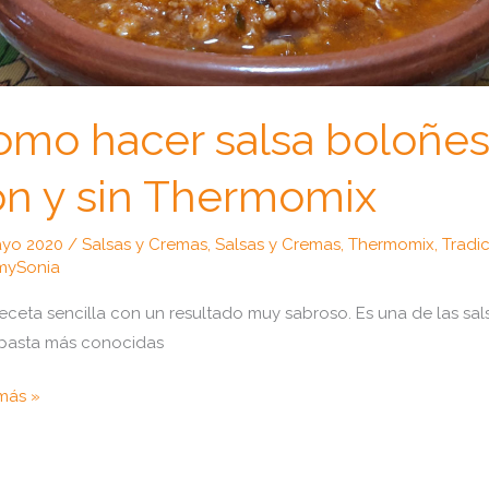
omo hacer salsa boloñe
on y sin Thermomix
ayo 2020
/
Salsas y Cremas
,
Salsas y Cremas
,
Thermomix
,
Tradi
mySonia
eceta sencilla con un resultado muy sabroso. Es una de las sal
pasta más conocidas
o
más »
r
ñesa