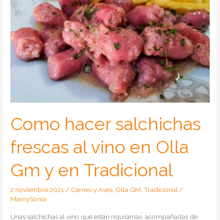
Como hacer salchichas
frescas al vino en Olla
Gm y en Tradicional
2 noviembre 2021
/
Carnes y Aves
,
Olla GM
,
Tradicional
/
MamySonia
Unas salchichas al vino que están riquísimas, acompañadas de