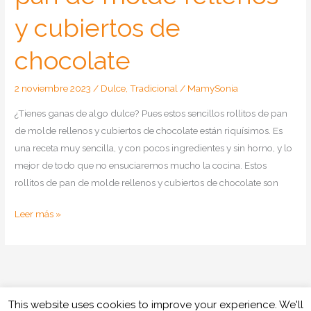
y cubiertos de
chocolate
2 noviembre 2023
/
Dulce
,
Tradicional
/
MamySonia
¿Tienes ganas de algo dulce? Pues estos sencillos rollitos de pan
de molde rellenos y cubiertos de chocolate están riquísimos. Es
una receta muy sencilla, y con pocos ingredientes y sin horno, y lo
mejor de todo que no ensuciaremos mucho la cocina. Estos
rollitos de pan de molde rellenos y cubiertos de chocolate son
Como
Leer más »
hacer
rollitos
de
pan
de
This website uses cookies to improve your experience. We'll
Copyright © 2026
Cocinando con Mamy