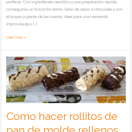
perfecta. Con ingredientes sencillos y una preparación rápida,
conseguirás un bizcocho tierno, lleno de sabor a chocolate y con
el toque crujiente de las nueces. Ideal para una merienda
improvisada o […]
Como
Leer más »
hacer
bizcocho
jugoso
de
chocolate
y
nueces
en
sartén
Como hacer rollitos de
pan de molde rellenos