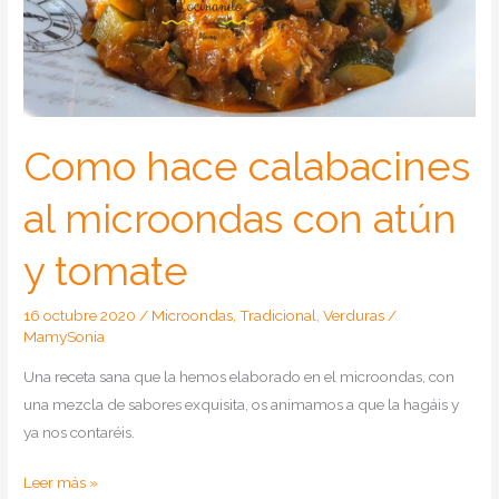
Como hace calabacines
al microondas con atún
y tomate
16 octubre 2020
/
Microondas
,
Tradicional
,
Verduras
/
MamySonia
Una receta sana que la hemos elaborado en el microondas, con
una mezcla de sabores exquisita, os animamos a que la hagáis y
ya nos contaréis.
Como
Leer más »