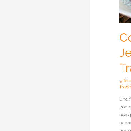
Co
Je
Tr
9 feb
Tradi
Una f
con e
nos q
acomp
nos q