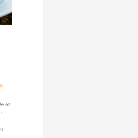
s
,
Jerez,
ue
an