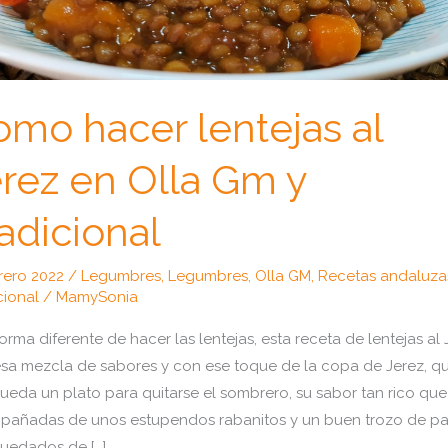
mo hacer lentejas al
rez en Olla Gm y
adicional
rero 2022
/
Legumbres
,
Legumbres
,
Olla GM
,
Recetas andaluza
cional
/
MamySonia
orma diferente de hacer las lentejas, esta receta de lentejas al 
sa mezcla de sabores y con ese toque de la copa de Jerez, q
ueda un plato para quitarse el sombrero, su sabor tan rico que
añadas de unos estupendos rabanitos y un buen trozo de p
uedados de […]