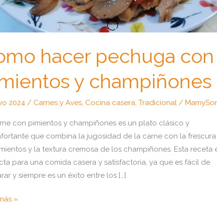
omo hacer pechuga con
imientos y champiñones
yo 2024
/
Carnes y Aves
,
Cocina casera
,
Tradicional
/
MamySon
rne con pimientos y champiñones es un plato clásico y
fortante que combina la jugosidad de la carne con la frescura
imientos y la textura cremosa de los champiñones. Esta receta 
cta para una comida casera y satisfactoria, ya que es fácil de
rar y siempre es un éxito entre los […]
o
más »
r