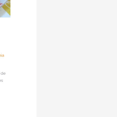
ia
 de
es