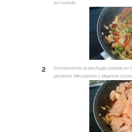
en cuando.
Incorporamos la pechuga cortada en tr
pimienta. Mezclamos y dejamos cocina