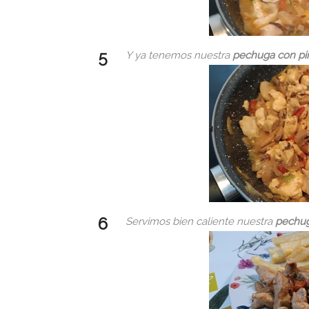
Y ya tenemos nuestra
pechuga con pi
Servimos bien caliente nuestra
pechug