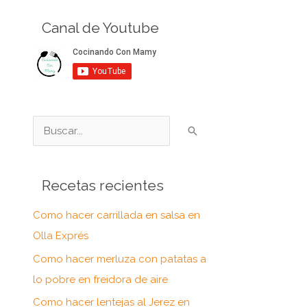
Canal de Youtube
B
u
s
Recetas recientes
c
a
Como hacer carrillada en salsa en
r
Olla Exprés
p
Como hacer merluza con patatas a
o
lo pobre en freidora de aire
r
Como hacer lentejas al Jerez en