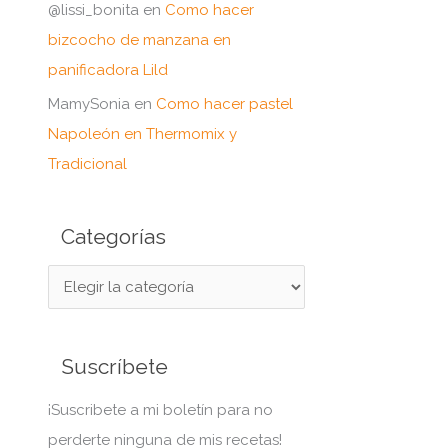
@lissi_bonita
en
Como hacer
bizcocho de manzana en
panificadora Lild
MamySonia
en
Como hacer pastel
Napoleón en Thermomix y
Tradicional
Categorías
C
a
t
Suscríbete
e
g
¡Suscribete a mi boletín para no
o
perderte ninguna de mis recetas!