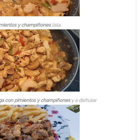
mientos y champiñones
lista.
a con pimientos y champiñones
y a disfrutar