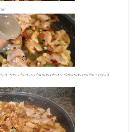
nar
aram masala mezclamos bien y dejamos cocinar hasta