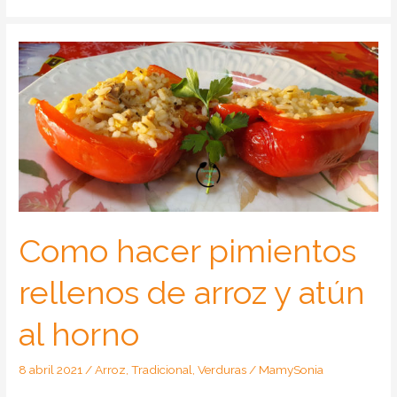
Como hacer pimientos
rellenos de arroz y atún
al horno
8 abril 2021
/
Arroz
,
Tradicional
,
Verduras
/
MamySonia