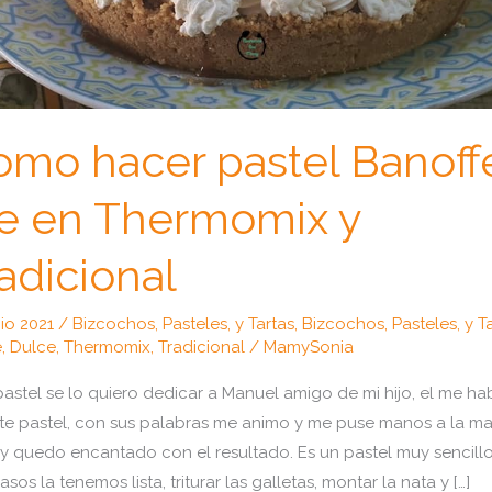
omo hacer pastel Banoff
ie en Thermomix y
adicional
nio 2021
/
Bizcochos, Pasteles, y Tartas
,
Bizcochos, Pasteles, y T
e
,
Dulce
,
Thermomix
,
Tradicional
/
MamySonia
pastel se lo quiero dedicar a Manuel amigo de mi hijo, el me ha
te pastel, con sus palabras me animo y me puse manos a la m
a y quedo encantado con el resultado. Es un pastel muy sencillo
asos la tenemos lista, triturar las galletas, montar la nata y […]