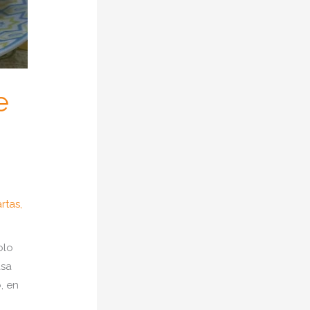
e
artas
,
blo
asa
, en