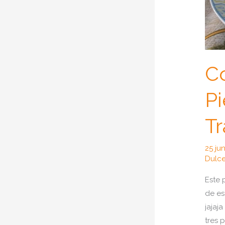
C
P
Tr
25 ju
Dulc
Este 
de es
jajaj
tres p