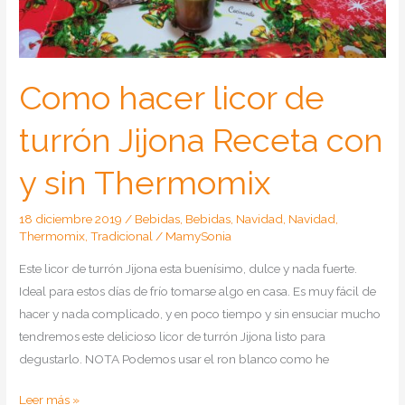
y
sin
Thermomix
Como hacer licor de
turrón Jijona Receta con
y sin Thermomix
18 diciembre 2019
/
Bebidas
,
Bebidas
,
Navidad
,
Navidad
,
Thermomix
,
Tradicional
/
MamySonia
Este licor de turrón Jijona esta buenísimo, dulce y nada fuerte.
Ideal para estos días de frío tomarse algo en casa. Es muy fácil de
hacer y nada complicado, y en poco tiempo y sin ensuciar mucho
tendremos este delicioso licor de turrón Jijona listo para
degustarlo. NOTA Podemos usar el ron blanco como he
Como
Leer más »