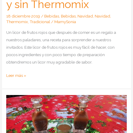
y sin Thermomix
18 diciembre 2019
/
Bebidas
,
Bebidas
,
Navidad
,
Navidad
,
Thermomix
,
Tradicional
/
MamySonia
Un licor de frutos rojos que después de comer es un regalo a
nuestros paladares, una receta para sorprender a nuestros
invitados. Este licor de frutos rojos es muy fácil de hacer, con
pocos ingredientes y con poco tiempo de preparación
obtendremos un licor muy agradable de sabor.
Como
Leer más »
hacer
licor
de
frutos
rojos
Receta
con