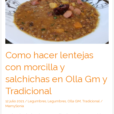
Como hacer lentejas
con morcilla y
salchichas en Olla Gm y
Tradicional
12 julio 2021
/
Legumbres
,
Legumbres
,
Olla GM
,
Tradicional
/
MamySonia