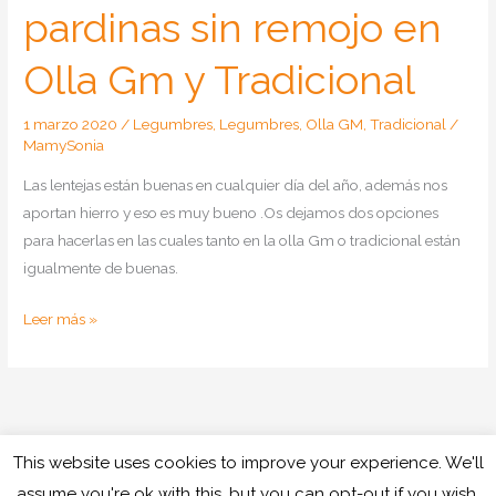
pardinas sin remojo en
Olla Gm y Tradicional
1 marzo 2020
/
Legumbres
,
Legumbres
,
Olla GM
,
Tradicional
/
MamySonia
Las lentejas están buenas en cualquier día del año, además nos
aportan hierro y eso es muy bueno .Os dejamos dos opciones
para hacerlas en las cuales tanto en la olla Gm o tradicional están
igualmente de buenas.
Como
Leer más »
hacer
lentejas
pardinas
sin
remojo
This website uses cookies to improve your experience. We'll
Copyright © 2026
Cocinando con Mamy
en
assume you're ok with this, but you can opt-out if you wish.