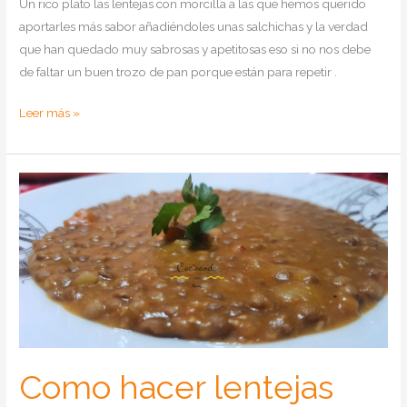
Un rico plato las lentejas con morcilla a las que hemos querido
aportarles más sabor añadiéndoles unas salchichas y la verdad
que han quedado muy sabrosas y apetitosas eso si no nos debe
de faltar un buen trozo de pan porque están para repetir .
Como
Leer más »
hacer
lentejas
con
morcilla
y
salchichas
en
Olla
Gm
y
Tradicional
Como hacer lentejas