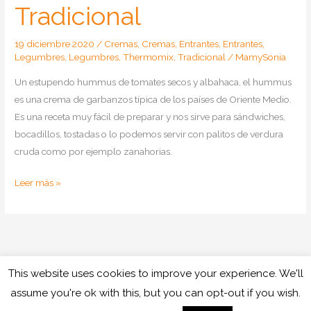
Tradicional
19 diciembre 2020
/
Cremas
,
Cremas
,
Entrantes
,
Entrantes
,
Legumbres
,
Legumbres
,
Thermomix
,
Tradicional
/
MamySonia
Un estupendo hummus de tomates secos y albahaca, el hummus
es una crema de garbanzos típica de los países de Oriente Medio.
Es una receta muy fácil de preparar y nos sirve para sándwiches,
bocadillos, tostadas o lo podemos servir con palitos de verdura
cruda como por ejemplo zanahorias.
Como
Leer más »
hacer
hummus
de
tomates
secos
This website uses cookies to improve your experience. We'll
Copyright © 2026
Cocinando con Mamy
y
assume you're ok with this, but you can opt-out if you wish.
albahaca
Política de cookies
Política de privacidad
Aviso legal