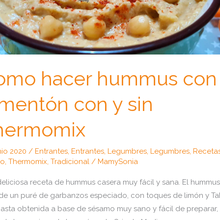
omo hacer hummus con
mentón con y sin
hermomix
nio 2020
/
Entrantes
,
Entrantes
,
Legumbres
,
Legumbres
,
Recetas
do
,
Thermomix
,
Tradicional
/
MamySonia
eliciosa receta de hummus casera muy fácil y sana. El hummus
 de un puré de garbanzos especiado, con toques de limón y Tah
asta obtenida a base de sésamo muy sano y fácil de preparar,