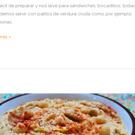
ácil de preparar y nos sirve para sándwiches, bocadillos, tosta
demos servir con palitos de verdura cruda como por ejemplo
orias.
o
más »
r
us
tes
s
haca
momix
cional