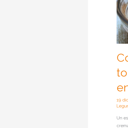
C
to
en
19 di
Legu
Un es
crema