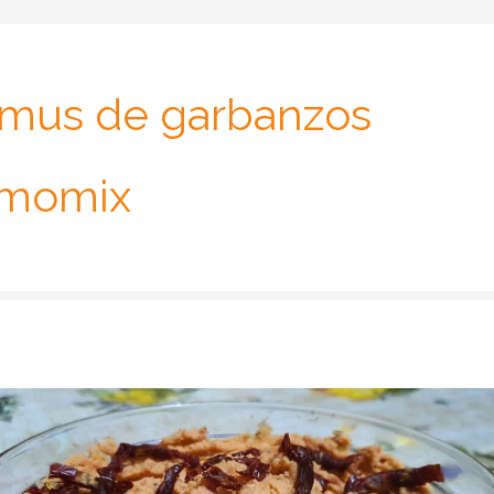
us de garbanzos
rmomix