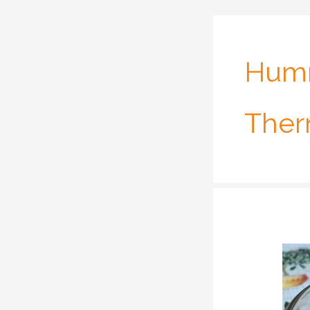
Humm
The