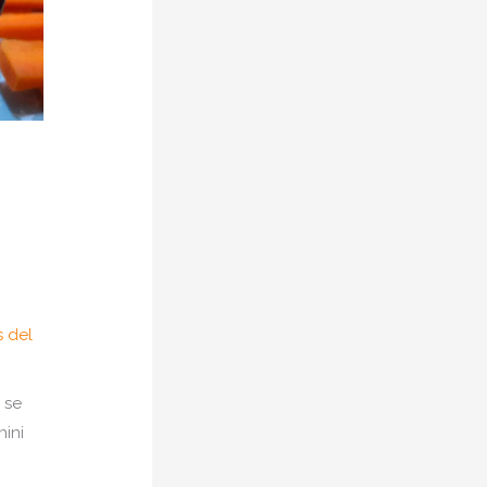
 del
 se
ini