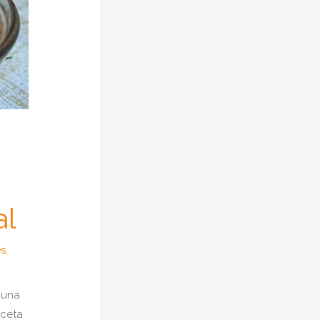
al
s
,
 una
eceta