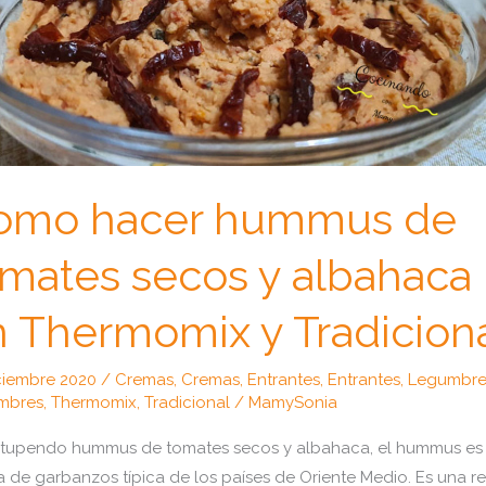
omo hacer hummus de
mates secos y albahaca
 Thermomix y Tradicion
ciembre 2020
/
Cremas
,
Cremas
,
Entrantes
,
Entrantes
,
Legumbre
mbres
,
Thermomix
,
Tradicional
/
MamySonia
tupendo hummus de tomates secos y albahaca, el hummus es
 de garbanzos típica de los países de Oriente Medio. Es una r