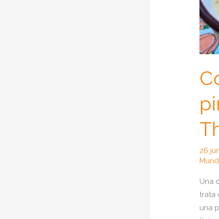
C
pi
T
26 ju
Mun
Una d
trata
una p