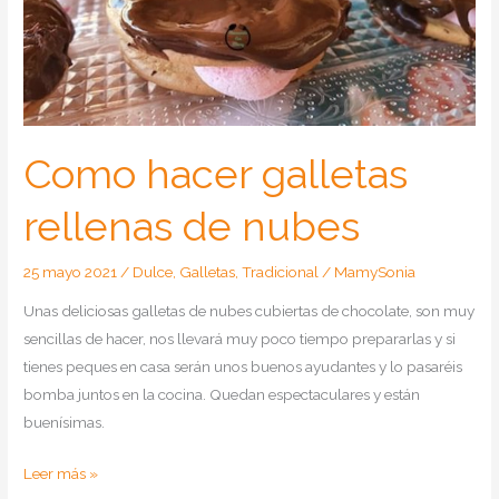
chocolate
en
Thermomix
y
Tradicional
Como hacer galletas
rellenas de nubes
25 mayo 2021
/
Dulce
,
Galletas
,
Tradicional
/
MamySonia
Unas deliciosas galletas de nubes cubiertas de chocolate, son muy
sencillas de hacer, nos llevará muy poco tiempo prepararlas y si
tienes peques en casa serán unos buenos ayudantes y lo pasaréis
bomba juntos en la cocina. Quedan espectaculares y están
buenísimas.
Como
Leer más »