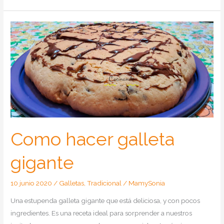
hacer
galletas
rellenas
de
nubes
Como hacer galleta
gigante
10 junio 2020
/
Galletas
,
Tradicional
/
MamySonia
Una estupenda galleta gigante que está deliciosa, y con pocos
ingredientes. Es una receta ideal para sorprender a nuestros