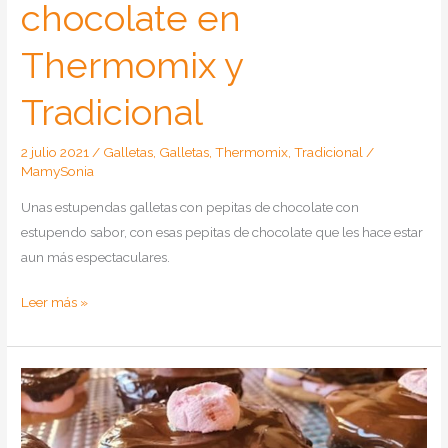
chocolate en
Thermomix y
Tradicional
2 julio 2021
/
Galletas
,
Galletas
,
Thermomix
,
Tradicional
/
MamySonia
Unas estupendas galletas con pepitas de chocolate con
estupendo sabor, con esas pepitas de chocolate que les hace estar
aun más espectaculares.
Como
Leer más »
hacer
galletas
con
pepitas
de