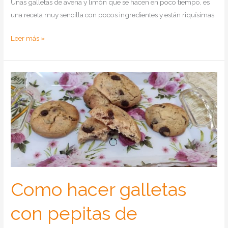
Unas galletas de avena y limón que se hacen en poco tiempo, es
una receta muy sencilla con pocos ingredientes y están riquísimas
Como
Leer más »
hacer
galletas
de
avena
y
limón
Como hacer galletas
con pepitas de