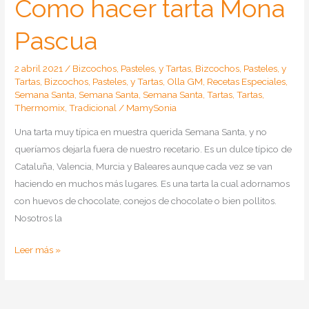
Como hacer tarta Mona
Pascua
2 abril 2021
/
Bizcochos, Pasteles, y Tartas
,
Bizcochos, Pasteles, y
Tartas
,
Bizcochos, Pasteles, y Tartas
,
Olla GM
,
Recetas Especiales
,
Semana Santa
,
Semana Santa
,
Semana Santa
,
Tartas
,
Tartas
,
Thermomix
,
Tradicional
/
MamySonia
Una tarta muy típica en muestra querida Semana Santa, y no
queríamos dejarla fuera de nuestro recetario. Es un dulce típico de
Cataluña, Valencia, Murcia y Baleares aunque cada vez se van
haciendo en muchos más lugares. Es una tarta la cual adornamos
con huevos de chocolate, conejos de chocolate o bien pollitos.
Nosotros la
Como
Leer más »
hacer
tarta
Mona