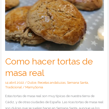
Como hacer tortas de
masa real
14 abril 2022
/
Dulce
,
Recetas andaluzas
,
Semana Santa
,
Tradicional
/
MamySonia
Estas tortas de masa real son muy típicas de nuestra tierra de
Cádiz, y de otras ciudades de España. Las ricas tortas de masa real
son dulces que se suelen hacer en Semana Santa, aunque ya los