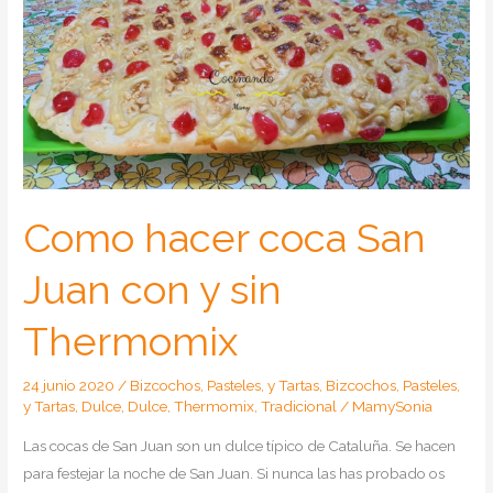
Como hacer coca San
Juan con y sin
Thermomix
24 junio 2020
/
Bizcochos, Pasteles, y Tartas
,
Bizcochos, Pasteles,
y Tartas
,
Dulce
,
Dulce
,
Thermomix
,
Tradicional
/
MamySonia
Las cocas de San Juan son un dulce típico de Cataluña. Se hacen
para festejar la noche de San Juan. Si nunca las has probado os