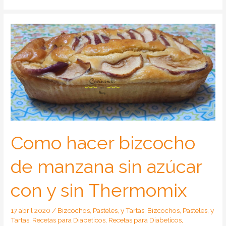
Como hacer bizcocho
de manzana sin azúcar
con y sin Thermomix
17 abril 2020
/
Bizcochos, Pasteles, y Tartas
,
Bizcochos, Pasteles, y
Tartas
,
Recetas para Diabeticos
,
Recetas para Diabeticos
,