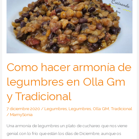
Como hacer armonía de
legumbres en Olla Gm
y Tradicional
7 diciembre 2020
/
Legumbres
,
Legumbres
,
Olla GM
,
Tradicional
/
MamySonia
Una armonía de legumbres un plato de cuchareo que nos viene
genial con lo frío que están los días de Diciembre, aunque os