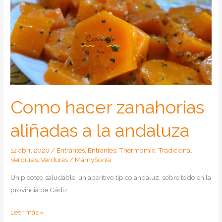
Como hacer zanahorias
aliñadas a la andaluza
12 abril 2020
/
Entrantes
,
Entrantes
,
Thermomix
,
Tradicional
,
Verduras
,
Verduras
/
MamySonia
Un picoteo saludable, un aperitivo típico andaluz, sobre todo en la
provincia de Cádiz
Como
Leer más »