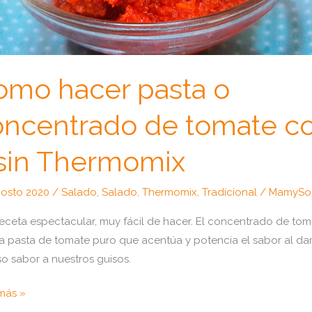
omo hacer pasta o
oncentrado de tomate c
 sin Thermomix
gosto 2020
/
Salado
,
Salado
,
Thermomix
,
Tradicional
/
MamySo
eceta espectacular, muy fácil de hacer. El concentrado de tom
a pasta de tomate puro que acentúa y potencia el sabor al dar
so sabor a nuestros guisos.
o
más »
r