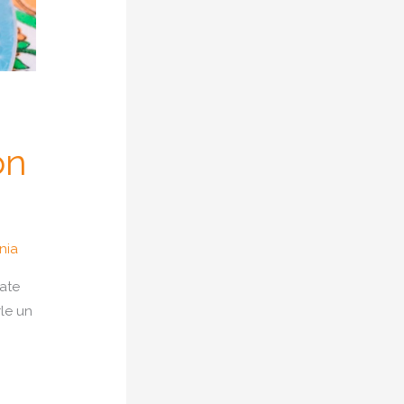
on
nia
ate
le un