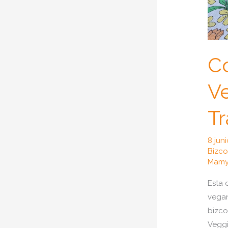
C
Ve
Tr
8 jun
Bizco
Mamy
Esta 
vegan
bizco
Veggi