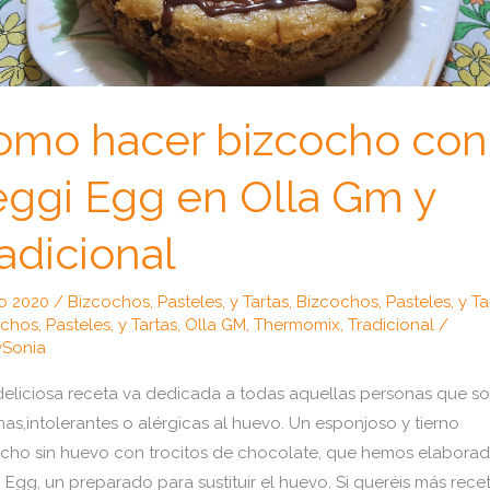
omo hacer bizcocho con
ggi Egg en Olla Gm y
adicional
io 2020
/
Bizcochos, Pasteles, y Tartas
,
Bizcochos, Pasteles, y Ta
chos, Pasteles, y Tartas
,
Olla GM
,
Thermomix
,
Tradicional
/
Sonia
deliciosa receta va dedicada a todas aquellas personas que s
as,intolerantes o alérgicas al huevo. Un esponjoso y tierno
cho sin huevo con trocitos de chocolate, que hemos elabora
 Egg, un preparado para sustituir el huevo. Si queréis más rece