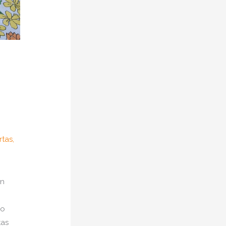
rtas
,
on
do
tas