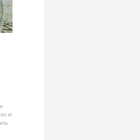
ha
odo el
arta