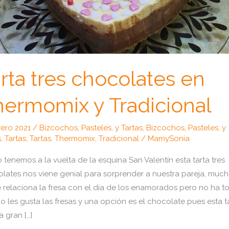
rta tres chocolates en
ermomix y Tradicional
rero 2021
/
Bizcochos, Pasteles, y Tartas
,
Bizcochos, Pasteles, y
s
,
Tartas
,
Tartas
,
Thermomix
,
Tradicional
/
MamySonia
tenemos a la vuelta de la esquina San Valentín esta tarta tres
lates nos viene genial para sorprender a nuestra pareja, muc
 relaciona la fresa con el día de los enamorados pero no ha t
 les gusta las fresas y una opción es el chocolate pues esta t
a gran […]