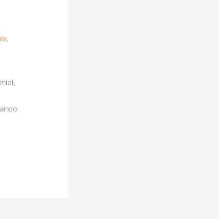
ix
,
nial,
arido