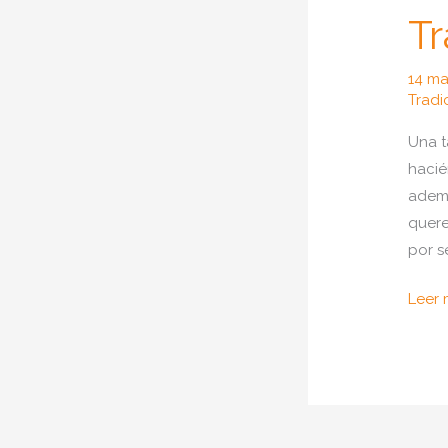
Tr
14 ma
Tradi
Una t
hacié
ademá
quere
por s
Com
Leer 
hace
tarta
para
el
día