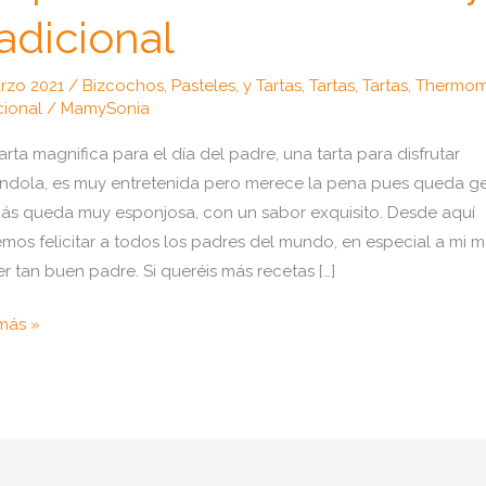
adicional
rzo 2021
/
Bizcochos, Pasteles, y Tartas
,
Tartas
,
Tartas
,
Thermom
cional
/
MamySonia
arta magnifica para el día del padre, una tarta para disfrutar
ndola, es muy entretenida pero merece la pena pues queda ge
s queda muy esponjosa, con un sabor exquisito. Desde aquí
mos felicitar a todos los padres del mundo, en especial a mi m
er tan buen padre. Si queréis más recetas […]
o
más »
r