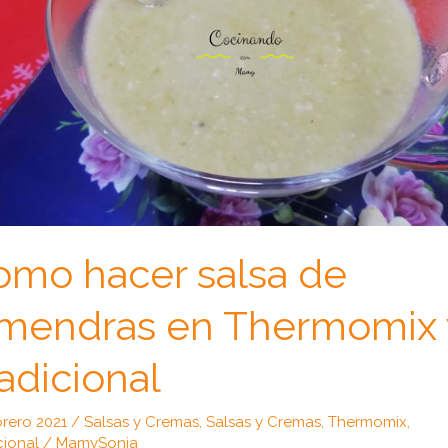
omo hacer salsa de
lmendras en Thermomix 
adicional
brero 2021
/
Salsas y Cremas
,
Salsas y Cremas
,
Thermomix
,
cional
/
MamySonia