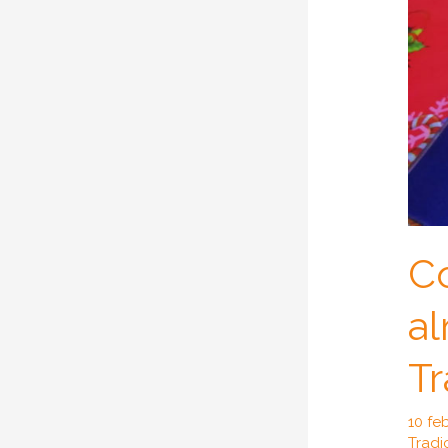
C
a
Tr
10 fe
Tradi