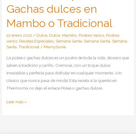
Gachas dulces en
Mambo o Tradicional
22 enero 2022
/
Dulce
,
Dulce
,
Mambo
,
Postres Varios
,
Postres
varios
,
Recetas Especiales
,
Semana Santa
,
Semana Santa
,
Semana
Santa
,
Tradicional
/
MamySonia
La poleá o gachas dulces es un postre de toda la vida, de esos que
saben a tradición y cariño. Cremosa, con un toque dulce
irresistible y perfecta para disfrutar en cualquier momento. ¡Un
clásico que nunca pasa de moda! Esta receta si la queréis en
Thermomix os dejo el enlace Poleá o gachas dulces
Como
Leer más »
hacer
poleá
o
Gachas