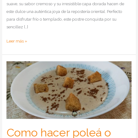
suave, su sabor cremoso y su irresistible capa dorada hacen de
este dulce una auténtica joya de la repostería oriental. Perfecto
para disfrutar frío o templado, este postre conquista por su
sencillez […]
Como
Leer más »
hacer
Fırın
Sütlaç
(arroz
con
leche
turco
al
horno)
Como hacer poleá o