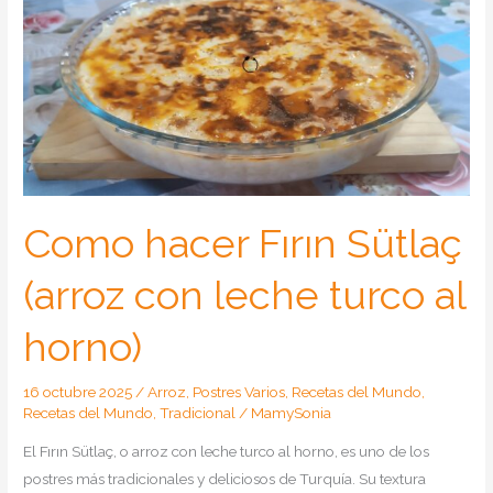
Como hacer Fırın Sütlaç
(arroz con leche turco al
horno)
16 octubre 2025
/
Arroz
,
Postres Varios
,
Recetas del Mundo
,
Recetas del Mundo
,
Tradicional
/
MamySonia
El Fırın Sütlaç, o arroz con leche turco al horno, es uno de los
postres más tradicionales y deliciosos de Turquía. Su textura