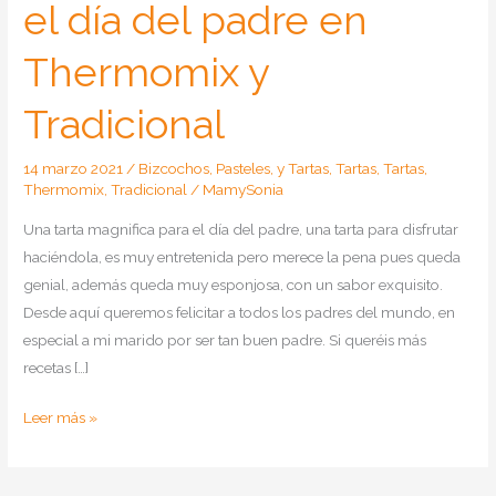
el día del padre en
Thermomix y
Tradicional
14 marzo 2021
/
Bizcochos, Pasteles, y Tartas
,
Tartas
,
Tartas
,
Thermomix
,
Tradicional
/
MamySonia
Una tarta magnifica para el día del padre, una tarta para disfrutar
haciéndola, es muy entretenida pero merece la pena pues queda
genial, además queda muy esponjosa, con un sabor exquisito.
Desde aquí queremos felicitar a todos los padres del mundo, en
especial a mi marido por ser tan buen padre. Si queréis más
recetas […]
Como
Leer más »
hacer
tarta