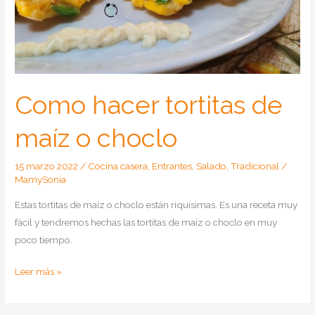
Como hacer tortitas de
maíz o choclo
15 marzo 2022
/
Cocina casera
,
Entrantes
,
Salado
,
Tradicional
/
MamySonia
Estas tortitas de maíz o choclo están riquísimas. Es una receta muy
fácil y tendremos hechas las tortitas de maíz o choclo en muy
poco tiempo.
Como
Leer más »
hacer
tortitas