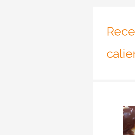
Rece
calie