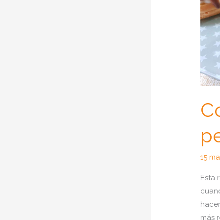
C
pe
15 ma
Esta 
cuand
hacer
más r