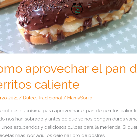
omo aprovechar el pan 
rritos caliente
rzo 2021
/
Dulce
,
Tradicional
/
MamySonia
receta es buenísima para aprovechar el pan de perritos calient
o nos han sobrado y antes de que se nos pongan duros vam
 unos estupendos y deliciosos dulces para la merienda. Si quer
ecetas mías, por aquí os dejo mi libro de postres: