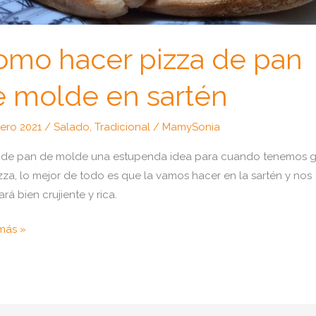
omo hacer pizza de pan
e molde en sartén
ero 2021
/
Salado
,
Tradicional
/
MamySonia
 de pan de molde una estupenda idea para cuando tenemos 
zza, lo mejor de todo es que la vamos hacer en la sartén y nos
rá bien crujiente y rica.
o
más »
r