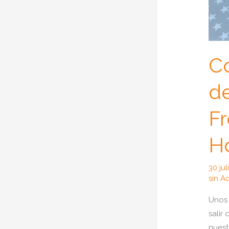
C
d
Fr
Ho
30 ju
sin A
Unos 
salir
nuest