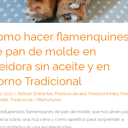
omo hacer flamenquine
e pan de molde en
eidora sin aceite y en
rno Tradicional
lio 2021
/
Airfryer
,
Entrantes
,
Freidora de aire
,
Freidora Innsky
,
Fre
ceite
,
Tradicional
/
MamySonia
estupendos flamenquines de pan de molde, que nos sirven pa
 de la rutina, una rica cena y como aperitivo para sorprender a
ros invitados es una excelente idea.