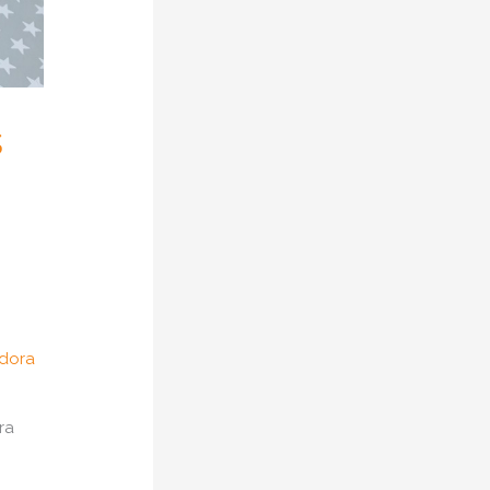
s
idora
ra