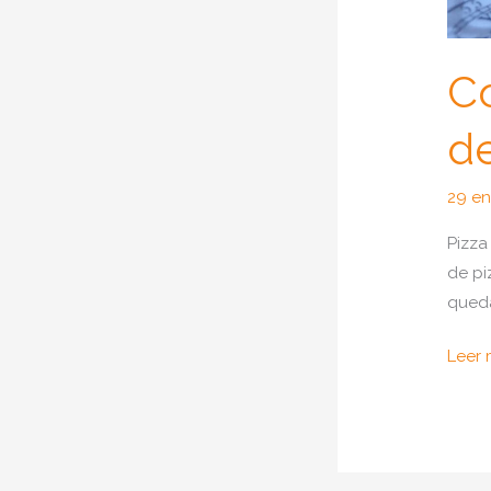
C
d
29 en
Pizza
de pi
queda
Com
Leer 
hace
pizza
de
pan