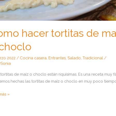
mo hacer tortitas de ma
 choclo
arzo 2022
/
Cocina casera
,
Entrantes
,
Salado
,
Tradicional
/
Sonia
 tortitas de maíz o choclo están riquísimas. Es una receta muy fá
emos hechas las tortitas de maíz o choclo en muy poco tiempo
o
más »
r
as