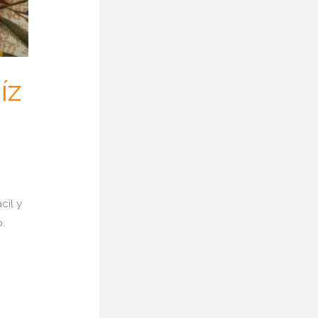
íz
cil y
.