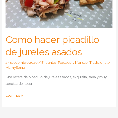
Como hacer picadillo
de jureles asados
23 septiembre 2020
/
Entrantes
,
Pescado y Marisco
,
Tradicional
/
MamySonia
Una receta de picadillo de jureles asados, exquisita, sana y muy
sencilla de hacer
Como
Leer más »
hacer
picadillo
de