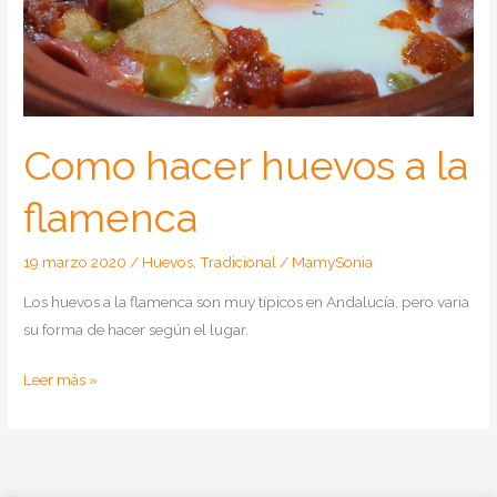
Como hacer huevos a la
flamenca
19 marzo 2020
/
Huevos
,
Tradicional
/
MamySonia
Los huevos a la flamenca son muy típicos en Andalucía, pero varia
su forma de hacer según el lugar.
Como
Leer más »
hacer
huevos
a
la