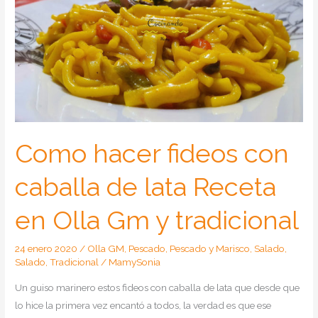
Como hacer fideos con
caballa de lata Receta
en Olla Gm y tradicional
24 enero 2020
/
Olla GM
,
Pescado
,
Pescado y Marisco
,
Salado
,
Salado
,
Tradicional
/
MamySonia
Un guiso marinero estos fideos con caballa de lata que desde que
lo hice la primera vez encantó a todos, la verdad es que ese