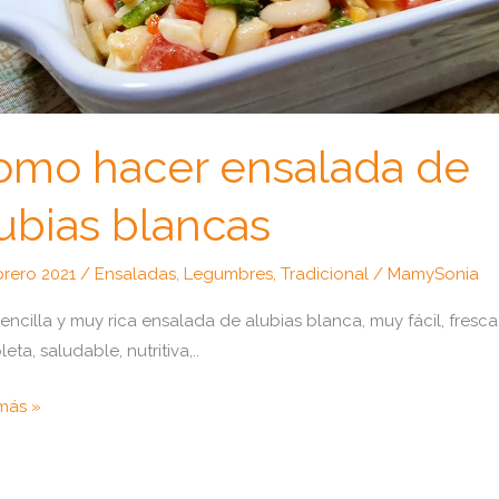
omo hacer ensalada de
ubias blancas
brero 2021
/
Ensaladas
,
Legumbres
,
Tradicional
/
MamySonia
encilla y muy rica ensalada de alubias blanca, muy fácil, fresca
ta, saludable, nutritiva,..
o
más »
r
lada