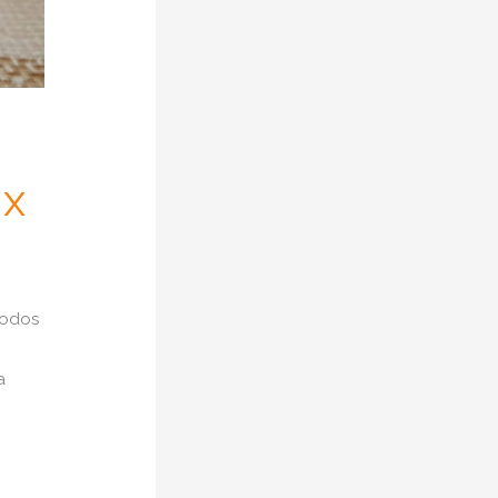
ix
todos
a