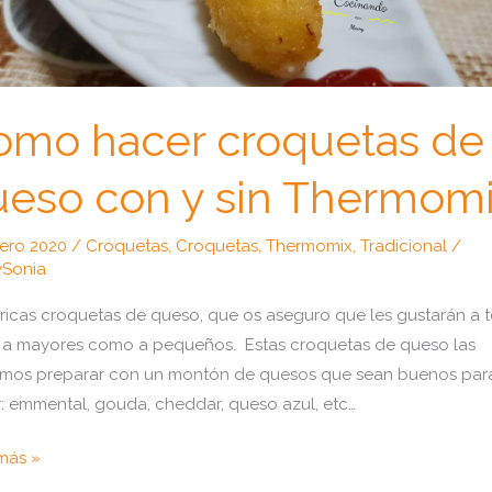
omo hacer croquetas de
ueso con y sin Thermom
rero 2020
/
Croquetas
,
Croquetas
,
Thermomix
,
Tradicional
/
Sonia
ricas croquetas de queso, que os aseguro que les gustarán a 
 a mayores como a pequeños. Estas croquetas de queso las
mos preparar con un montón de quesos que sean buenos par
r: emmental, gouda, cheddar, queso azul, etc…
o
más »
r