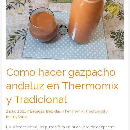
Como hacer gazpacho
andaluz en Thermomix
y Tradicional
2 julio 2021
/
Bebidas
,
Bebidas
,
Thermomix
,
Tradicional
/
MamySonia
En la época estival no puede falta un buen vaso de gazpacho