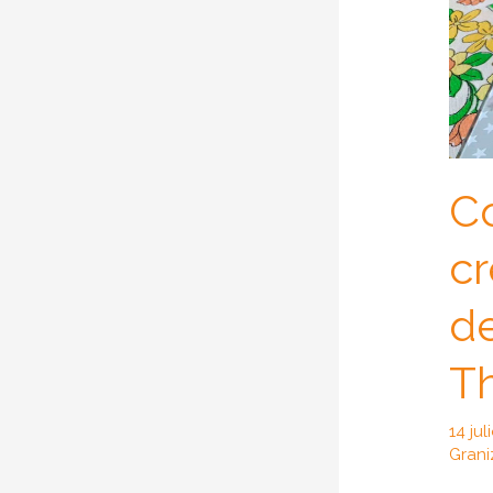
C
cr
de
T
14 ju
Gran