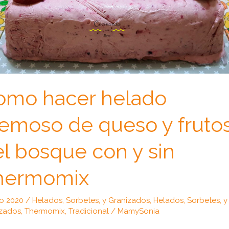
omo hacer helado
emoso de queso y fruto
l bosque con y sin
hermomix
lio 2020
/
Helados, Sorbetes, y Granizados
,
Helados, Sorbetes, y
izados
,
Thermomix
,
Tradicional
/
MamySonia