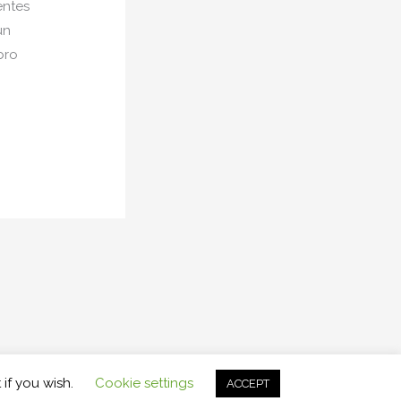
entes
un
bro
 if you wish.
Cookie settings
ACCEPT