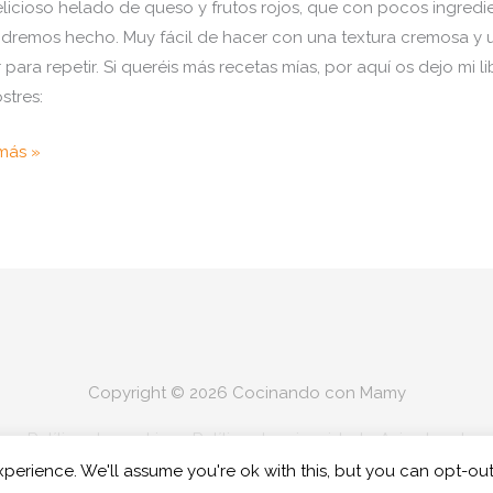
licioso helado de queso y frutos rojos, que con pocos ingredi
ndremos hecho. Muy fácil de hacer con una textura cremosa y 
 para repetir. Si queréis más recetas mías, por aquí os dejo mi li
stres:
o
más »
r
do
oso
o
s
Copyright © 2026
Cocinando con Mamy
ue
Política de cookies
Política de privacidad
Aviso legal
perience. We'll assume you're ok with this, but you can opt-out