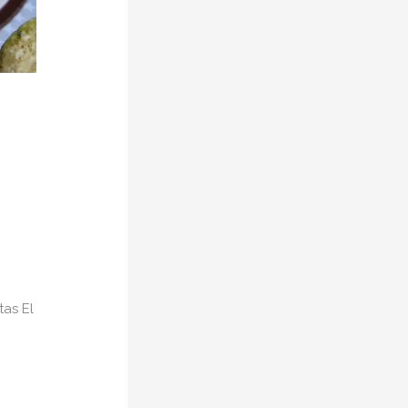
tas El
i