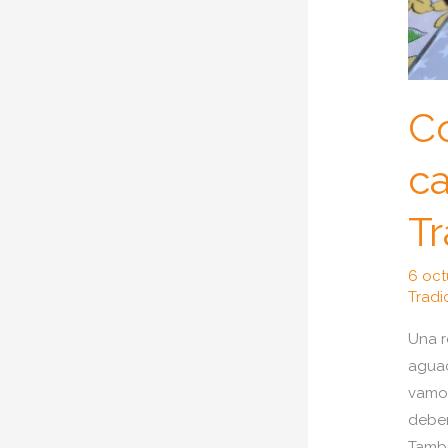
C
c
Tr
6 oc
Tradi
Una r
aguac
vamos
debem
Tambi