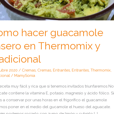
omo hacer guacamole
asero en Thermomix y
adicional
tubre 2020
/
Cremas
,
Cremas
,
Entrantes
,
Entrantes
,
Thermomix
,
cional
/
MamySonia
eceta muy fácil y rica que si tenemos invitados triunfaremos No
ate contiene la vitamina E, potasio, magnesio y ácido fólico. S
 a conservar por unas horas en el frigorífico el guacamole
os poner en el medio del gucamole el hueso del aguacate.
én podemos rociarlo con zumo de limón y cubrirlo […]