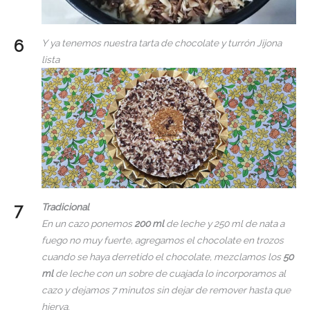
Y ya tenemos nuestra tarta de chocolate y turrón Jijona
lista
Tradicional
En un cazo ponemos
200 ml
de leche y 250 ml de nata a
fuego no muy fuerte, agregamos el chocolate en trozos
cuando se haya derretido el chocolate, mezclamos los
50
ml
de leche con un sobre de cuajada lo incorporamos al
cazo y dejamos 7 minutos sin dejar de remover hasta que
hierva.