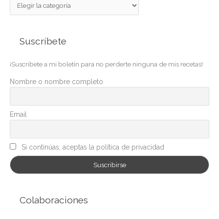
C
a
t
Suscríbete
e
g
¡Suscribete a mi boletín para no perderte ninguna de mis recetas!
o
r
Nombre o nombre completo
í
a
Email
s
Si continúas, aceptas la política de privacidad
Colaboraciones