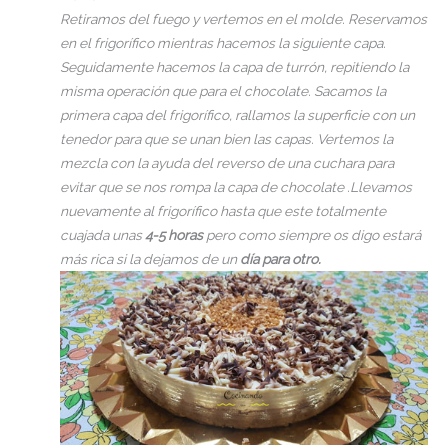
Retiramos del fuego y vertemos en el molde. Reservamos
en el frigorífico mientras hacemos la siguiente capa.
Seguidamente hacemos la capa de turrón, repitiendo la
misma operación que para el chocolate. Sacamos la
primera capa del frigorífico, rallamos la superficie con un
tenedor para que se unan bien las capas. Vertemos la
mezcla con la ayuda del reverso de una cuchara para
evitar que se nos rompa la capa de chocolate .Llevamos
nuevamente al frigorífico hasta que este totalmente
cuajada unas
4-5 horas
pero como siempre os digo estará
más rica si la dejamos de un
día para otro.