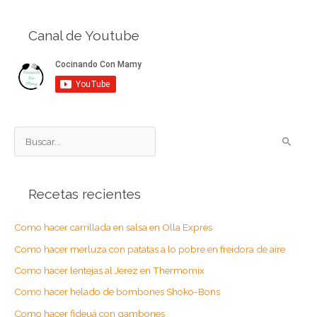
Canal de Youtube
B
u
s
Recetas recientes
c
a
Como hacer carrillada en salsa en Olla Exprés
r
Como hacer merluza con patatas a lo pobre en freidora de aire
p
o
Como hacer lentejas al Jerez en Thermomix
r
Como hacer helado de bombones Shoko-Bons
:
Como hacer fideuá con gambones