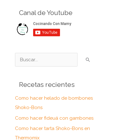
Canal de Youtube
B
u
s
Recetas recientes
c
a
Como hacer helado de bombones
r
Shoko-Bons
p
Como hacer fideuá con gambones
o
Como hacer tarta Shoko-Bons en
r
Thermomix