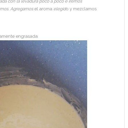
da con la levadura poco a poco e iremos
rumos. Agregamos
el aroma
elegid
o y mezclamos
iamente engrasada