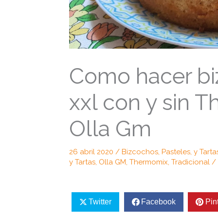
Como hacer b
xxl con y sin 
Olla Gm
26 abril 2020
/
Bizcochos, Pasteles, y Tarta
y Tartas
,
Olla GM
,
Thermomix
,
Tradicional
/
Twitter
Facebook
Pin