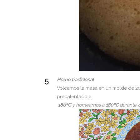
Horno tradicional
Volcamos la masa en un molde de 20
precalentado a
180ºC
y horneamos a
180ºC
durante
4