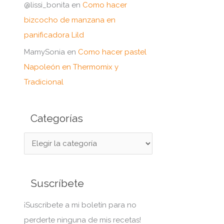
@lissi_bonita
en
Como hacer
bizcocho de manzana en
panificadora Lild
MamySonia
en
Como hacer pastel
Napoleón en Thermomix y
Tradicional
Categorías
C
a
t
Suscríbete
e
g
¡Suscribete a mi boletín para no
o
perderte ninguna de mis recetas!