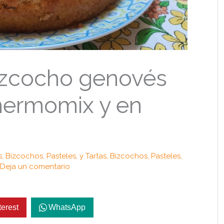
izcocho genovés
Thermomix y en
s
,
Bizcochos, Pasteles, y Tartas
,
Bizcochos, Pasteles,
Deja un comentario
terest
WhatsApp