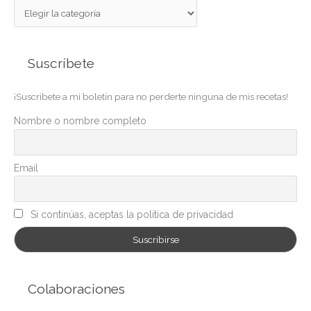
C
a
t
Suscríbete
e
g
¡Suscribete a mi boletín para no perderte ninguna de mis recetas!
o
r
Nombre o nombre completo
í
a
Email
s
Si continúas, aceptas la política de privacidad
Colaboraciones