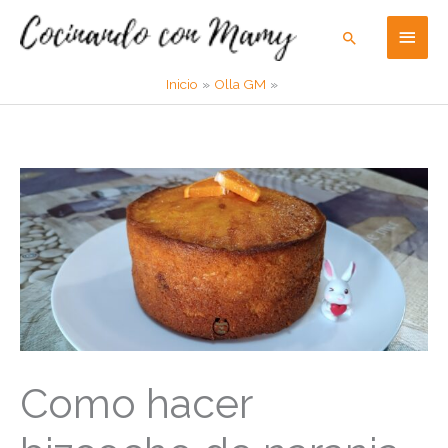
Ir
Men
Buscar
al
contenido
princ
Inicio
Olla GM
Como hacer