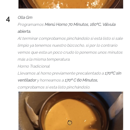
Olla Gm
Programamos
Menú Horno 70 Minutos, 160ºC, Válvula
abierta.
Al terminar comprobamos pinchándolo si está listo si sale
limpio ya tenemos nuestro bizcocho, si por lo contrario
vemos que esta un poco crudo lo ponemos unos minutos
más a la misma temperatura.
Horno Tradicional
Llevamos al horno previamente precalentado a
170ºC sin
ventilador
y horneamos a
170º C 60 Minutos,
comprobamos si esta listo pinchándolo.