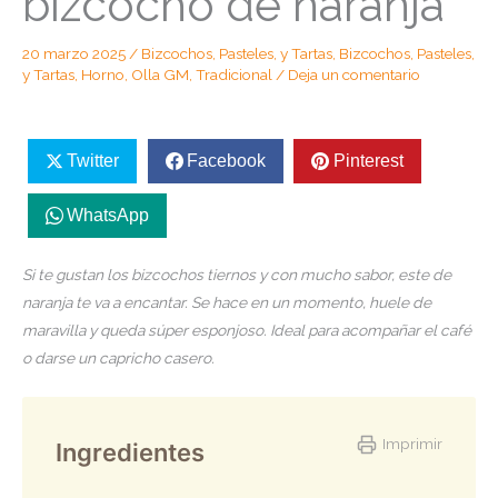
bizcocho de naranja
20 marzo 2025
/
Bizcochos, Pasteles, y Tartas
,
Bizcochos, Pasteles,
y Tartas
,
Horno
,
Olla GM
,
Tradicional
/
Deja un comentario
Twitter
Facebook
Pinterest
WhatsApp
Si te gustan los bizcochos tiernos y con mucho sabor, este de
naranja te va a encantar. Se hace en un momento, huele de
maravilla y queda súper esponjoso. Ideal para acompañar el café
o darse un capricho casero.
Imprimir
Ingredientes