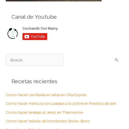
Canal de Youtube
B
u
s
Recetas recientes
c
a
Como hacer carrillada en salsa en Olla Exprés
r
Como hacer merluza con patatas a lo pobre en freidora de aire
p
o
Como hacer lentejas al Jerez en Thermomix
r
Como hacer helado de bombones Shoko-Bons
: